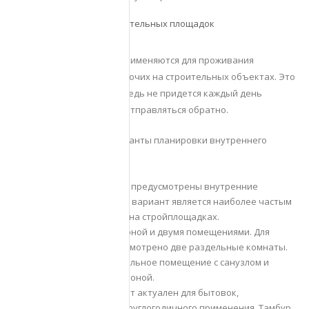
Жилые бытовки для строительных площадок
Вагончики жилого типа применяются для проживания
специалистов и разнорабочих на строительных объектах. Это
удобное расположение, ведь не придется каждый день
добираться до работы и отправляться обратно.
Существуют разные варианты планировки внутреннего
пространства:
Однокомнатная. Не предусмотрены внутренние
перегородки. Такой вариант является наиболее частым
для использования на стройплощадках.
С общей входной зоной и двумя помещениями. Для
проживания предусмотрено две раздельные комнаты.
Также имеется отдельное помещение с санузлом и
душем за входной зоной.
С тамбуром. Вариант актуален для бытовок,
применяемых для круглогодичного применения. Тамбур