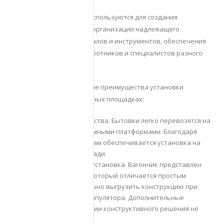
Строительные бытовки используются для создания
комфортных условий для организации надлежащего
сохранения стройматериалов и инструментов, обеспечения
удобного размещения работников и специалистов разного
профиля.
Можно выделить основные преимущества установки
вагончиков на строительных площадках:
Экономия пространства. Бытовки легко перевозятся на
машинах с низкорамными платформами. Благодаря
небольшим размерам обеспечивается установка на
минимальной площади.
Быстрая и простая установка. Вагончик представлен
готовым модулем, который отличается простым
монтажом. Достаточно выгрузить конструкцию при
помощи крана манипулятора. Дополнительные
действия по фиксации конструктивного решения не
требуются.