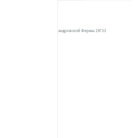
КОНТАКТЫ В СПБ
АДРЕС:
г. Санкт-Петербург, пр. Александровской Фермы 29Г33
ТЕЛЕФОН:
+7 (812) 213-13-45
МЕНЮ
Главная
Бытовки
Модульные здания
Аренда
Доставка
О компании
Контакты
Вопросы – Ответы
Вакансии