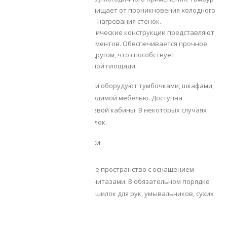
дополнительно защищает от проникновения холодного
воздуха, излишнего нагревания стенок.
Модульные. Металлические конструкции представляют
два или больше элементов. Обеспечивается прочное
соединение друг с другом, что способствует
увеличению полезной площади.
По запросу жилые бытовки оборудуют тумбочками, шкафами,
кроватями, другой необходимой мебелью. Доступна
установка унитаза и душевой кабины. В некоторых случаях
организуют кухонный уголок.
Сантехнические вагончики
Используется специальное пространство с оснащением
душевыми кабинками и унитазами. В обязательном порядке
требуется размещение сушилок для рук, умывальников, сухих
полотенец.