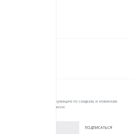
Автор
semenosr
RELATED
POSTS
УЗНАВАЙ ПЕРВЫМ
Получайте последнюю информацию по скидкам, и новинкам.
Введите ваш email для подписки.