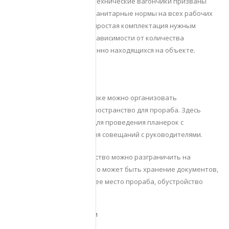
Обратите внимание! Сантехнические вагончики призваны
поддерживать гигиену и санитарные нормы на всех рабочих
местах. Обеспечивается простая комплектация нужным
количеством санузлом в зависимости от количества
специалистов, одновременно находящихся на объекте.
Организация прорабской
Благодаря обычной бытовке можно организовать
эргономичное рабочее пространство для прораба. Здесь
будет достаточно места для проведения планерок с
сотрудниками, проведения совещаний с руководителями.
Дополнительно пространство можно разграничить на
дополнительные зоны. Это может быть хранение документов,
непосредственное рабочее место прораба, обустройство
санузла.
Обустройство раздевалки