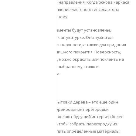
профили горизонтального направления. Когда основа каркаса
собрана, допускается крепление листового гипсокартона
посредством саморезов к нему.
Когда гипсокартонные элементы будут установлены,
разрешается переходить к штукатурке. Она нужна для
выравнивания стеновой поверхности, а также для придания
перегородке гладкого финишного покрытия. Поверхность,
которая получена в итоге, можно окрасить или поклеить на
нее обои соответственно выбранному стилю и
предпочтениям владельца.
Перегородка из дерева
Внедрение в оснащение бытовки дерева – это еще один
интересный способ для формирования перегородки.
Деревянные конструкции делают будущий интерьер более
теплым и оригинальным. Чтобы собрать перегородку из
дерева, необходимо закупить определенные материалы: