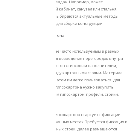
практикуется к решению задач. Например, может
потребоваться отдельный кабинет, санузел или спальня.
Когда цели определены, выбираются актуальные методы
возведения и материалы для сборки конструкции.
Перегородка из гипсокартона
Гипсокартон стал наиболее часто используемым в разных
ситуациях материалом для возведения перегородок внутри
бытовок. Он имеет вид листов с гипсовым наполнителем,
которые помещаются между картонными слоями. Материал
достаточно прочный, при этом им легко пользоваться. Для
монтажа перегородок из гипсокартона нужно закупить
определенные товары: сам гипсокартон, профили, стойки,
саморезы, штукатурку.
Монтаж перегородок из гипсокартона стартует с фиксации
профилей и стоек на выбранных местах. Требуется фиксация к
потолку и полу вертикальных стоек. Далее размещаются