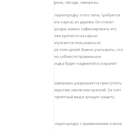
каркас из дерева, доски, дрель, гвозди, саморезы.
Перед тем, как построить перегородку этого типа, требуется
установить и зафиксировать каркас из дерева. Он станет
базой для будущей перегородки, важно зафиксировать его
максимально надежно. Далее крепятся на каркас
подготовленные доски. Допускается пользоваться
саморезами или дрелью для этих целей. Важно учитывать, что
между досками обязательно соблюсти правильное
расстояние, тогда перегородка будет надежной и сохранит
эстетику.
Как только монтаж будет завершен, разрешается приступать
к шлифовке древесины, покрытию лаком или краской. За счет
этого дерево приобретет приятный вид и лучшую защиту.
Стеклянная перегородка
В бытовке можно собрать перегородку с применением стекла.