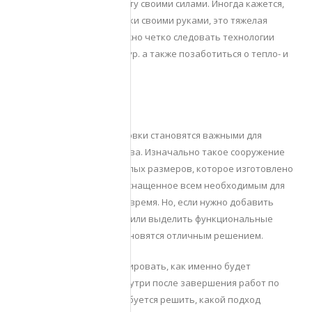
либо выполнить эту работу своими силами. Иногда кажется,
что установка перегородки своими руками, это тяжелая
задача, но это не так. Важно четко следовать технологии
сборки этого вида структур. а также позаботиться о тепло- и
звукоизоляции.
Особенности
Перегородки внутри бытовки становятся важными для
обустройства пространства. Изначально такое сооружение
имеет вид помещения малых размеров, которое изготовлено
из металла или дерева, оснащенное всем необходимым для
использования короткое время. Но, если нужно добавить
определенную изоляцию или выделить функциональные
зоны, то перегородки становятся отличным решением.
Сначала требуется спланировать, как именно будет
выглядеть помещение внутри после завершения работ по
монтажу перестенка. Требуется решить, какой подход