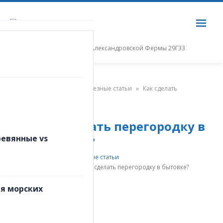
г. Санкт-Петербург, пр. Александровской Фермы 29Г33
Пн-Пт: с 9:00 до 18:00
Главная страница
»
Полезные статьи
»
Как сделать
перегородку в бытовке?
Как сделать перегородку в
23
ревянные vs
бытовке?
Дек
Автор
semenosr
Полезные статьи
Комментарии
к записи Как сделать перегородку в бытовке?
отключены
я морских
Содержание статьи:
Особенности