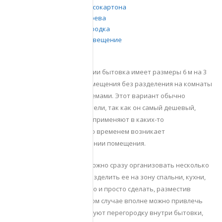
Перегородка из гипсокартона
Перегородка из дерева
Стеклянная перегородка
Электричество и освещение
Итоги
простейшая по конструкции бытовка имеет размеры 6 м на 3
м, имеет вид цельного помещения без разделения на комнаты
или зоны с какими-то проемами. Этот вариант обычно
предпочитают пользователи, так как он самый дешевый,
размещают на дачах или применяют в каких-то
альтернативных целях. Со временем возникает
необходимость в разделении помещения.
В стандартной бытовке можно сразу организовать несколько
помещений, например, разделить ее на зону спальни, кухни,
санузла. Это можно быстро и просто сделать, разместив
внутри перегородки. В этом случае вполне можно привлечь
рабочих, которые монтируют перегородку внутри бытовки,