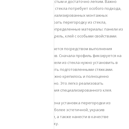
С ней интерьер будет простым и достаточно легким. Важно
понимать, что внедрение стекла потребует особого подхода,
а также применения специализированных монтажных
инструментов. Чтобы собрать перегородку из стекла,
требуется использовать определенные материалы: панели из
стекла, стяжки, профили, дрель, клей с особыми свойствами.
Перегородка устанавливается посредством выполнения
последовательности шагов. Сначала профиль фиксируется на
потолке и полу. Далее панели из стекла нужно установить в
профиль, а потом закрепить подготовленными стяжками.
Важно, чтобы стекло надежно крепилось и полноценно
фиксировалось неподвижно. Это легко реализовать
посредством использования специализированного клея.
Как только будет завершена установка перегородки из
стекла, можно сделать ее более эстетичной, украсив
разнообразными узорами, а также нанести в качестве
покрытия защитную пленку.