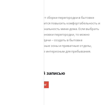
Итоги
Можно сказать, что за счет сборки перегородки в бытовке
жилого назначения получится повысить комфортабельность и
оптимизировать функциональность мини-дома. Если выбрать
подходящий вариант установки перегородки, то можно
решить поставленные задачи – создать в бытовке
конкретные функциональные зоны и приватные отделы,
сделать помещение более интересным для пребывания.
Поделиться этой записью
Автор