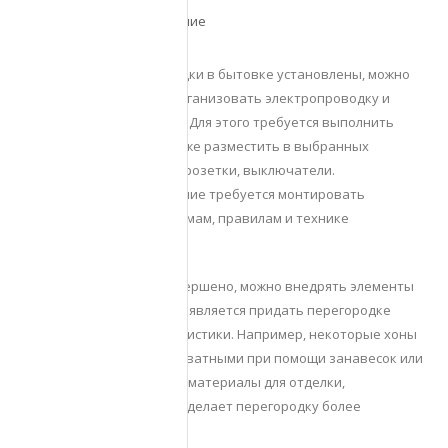
Электричество и освещение
После того, как перегородки в бытовке установлены, можно
подумать о том, чтобы организовать электропроводку и
освещение в помещении. Для этого требуется выполнить
прокладку кабелей, а также разместить в выбранных
позициях электрические розетки, выключатели.
Электричество и освещение требуется монтировать
соответственно всем нормам, правилам и технике
безопасности.
Как только все будет завершено, можно внедрять элементы
декора, задачей которых является придать перегородке
особые черты и характеристики. Например, некоторые хоны
можно сделать более приватными при помощи занавесок или
штор, либо использовать материалы для отделки,
использование которых сделает перегородку более
оригинальной.