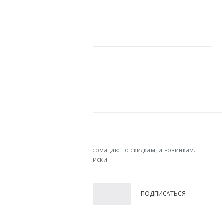
semenosr
RELATED
POSTS
УЗНАВАЙ ПЕРВЫМ
Получайте последнюю информацию по скидкам, и новинкам.
Введите ваш email для подписки.