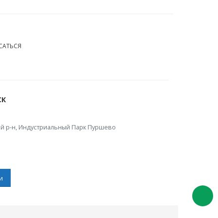
СК
й р-н, Индустриальный Парк Пуршево
и