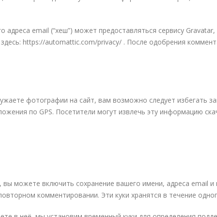
 адреса email (“хеш”) может предоставляться сервису Gravatar,
здесь: https://automattic.com/privacy/ . После одобрения комм
ужаете фотографии на сайт, вам возможно следует избегать заг
ожения по GPS. Посетители могут извлечь эту информацию скач
 вы можете включить сохранение вашего имени, адреса email и в
повторном комментировании. Эти куки хранятся в течение одног
йдете в неё, мы установим временный куки для определения подд