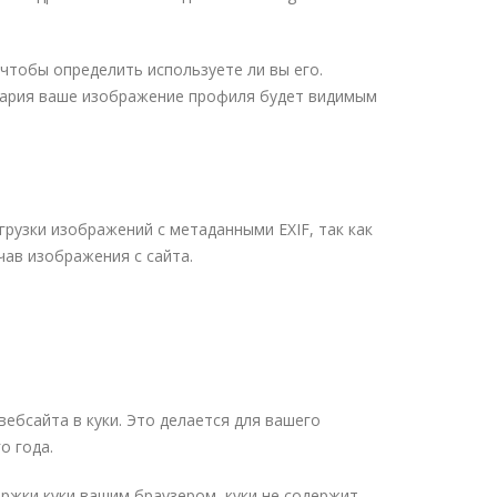
 чтобы определить используете ли вы его.
ентария ваше изображение профиля будет видимым
рузки изображений с метаданными EXIF, так как
ав изображения с сайта.
ебсайта в куки. Это делается для вашего
о года.
ержки куки вашим браузером, куки не содержит