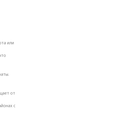
ота или
что
раты.
щает от
айонах с