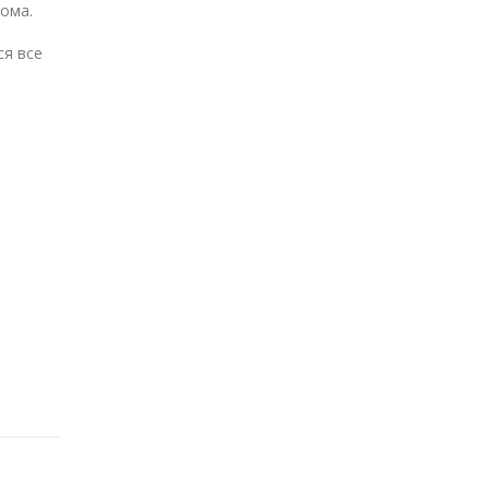
ома.
ся все