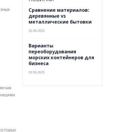
азных
Сравнение материалов:
деревянные vs
металлические бытовки
02.06.2025
Варианты
переоборудования
морских контейнеров для
бизнеса
02.06.2025
е
лючая
внешних
екоторых