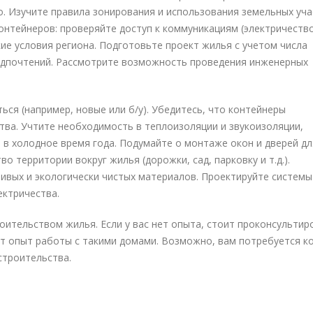
о. Изучите правила зонирования и использования земельных уча
нтейнеров: проверяйте доступ к коммуникациям (электричество
ие условия региона. Подготовьте проект жилья с учетом числа
редпочтений. Рассмотрите возможность проведения инженерных
ься (например, новые или б/у). Убедитесь, что контейнеры
тва. Учтите необходимость в теплоизоляции и звукоизоляции,
 в холодное время года. Подумайте о монтаже окон и дверей дл
о территории вокруг жилья (дорожки, сад, парковку и т.д.).
вых и экологически чистых материалов. Проектируйте системы
ектричества.
роительством жилья. Если у вас нет опыта, стоит проконсультир
т опыт работы с такими домами. Возможно, вам потребуется к
строительства.