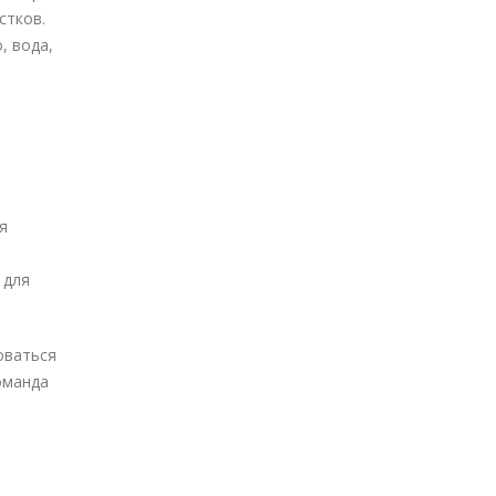
стков.
, вода,
я
 для
оваться
оманда