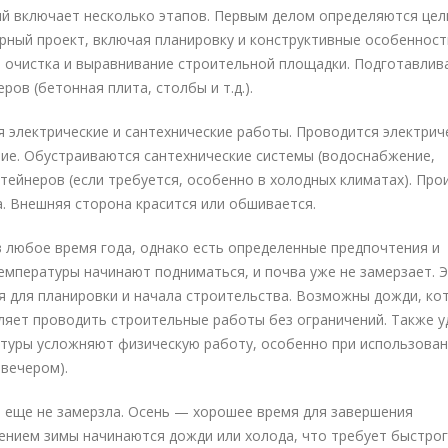
й включает несколько этапов. Первым делом определяются цел
рный проект, включая планировку и конструктивные особенност
 очистка и выравнивание строительной площадки. Подготавлив
ов (бетонная плита, столбы и т.д.).
я электрические и сантехнические работы. Проводится электрич
ие. Обустраиваются сантехнические системы (водоснабжение,
тейнеров (если требуется, особенно в холодных климатах). Про
а. Внешняя сторона красится или обшивается.
 любое время года, однако есть определенные предпочтения и
емпературы начинают подниматься, и почва уже не замерзает. 
я для планировки и начала строительства. Возможны дожди, ко
ляет проводить строительные работы без ограничений. Также 
туры усложняют физическую работу, особенно при использова
 вечером).
а еще не замерзла. Осень — хорошее время для завершения
ением зимы начинаются дожди или холода, что требует быстро