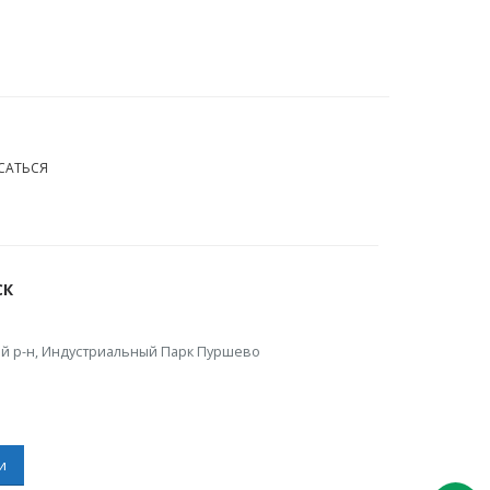
СК
й р-н, Индустриальный Парк Пуршево
и