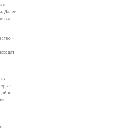
и и
и. Далее
ается
ество –
исходит
Это
торые
удобно
нии
го