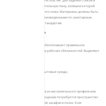
влагостойкий гипсокартон и пластик. Для заделки стыков и
зазоров применяют строительную пену, излишки которой
удаляют при помощи острого ножа. Материалы должны быть
сертифицированными, произведенными по санитарным
нормам и экологическим стандартам.
Организация зонирования
Грамотное зонирование обеспечивает правильное
выполнение сотрудниками рабочих обязанностей. Выделяют
основные зоны:
торговый зал;
пространство под бытовые нужды;
склад;
санузел.
Каркас может выполняться из металлического профиля или
деревянного бруса. В помещении потребуется пространство
под размещение стеллажей, шкафов и полок. Если