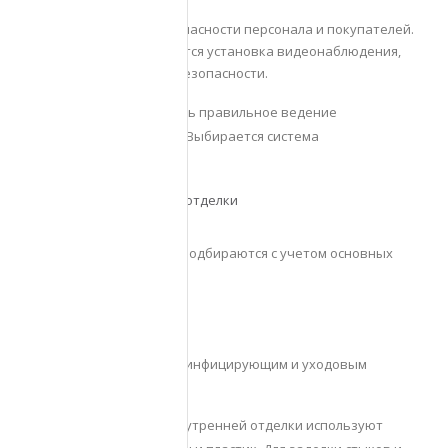
требованиям.
Обеспечение безопасности персонала и покупателей.
По закону проводится установка видеонаблюдения,
систем пожарной безопасности.
Также нужно организовать правильное ведение
налогообложение и учет. Выбирается система
налогообложения.
Выполнение внутренней отделки
Отделочные материалы подбираются с учетом основных
свойств:
огнестойкость;
влагостойкость;
устойчивость к дезинфицирующим и уходовым
средствам.
Преимущественно для внутренней отделки используют