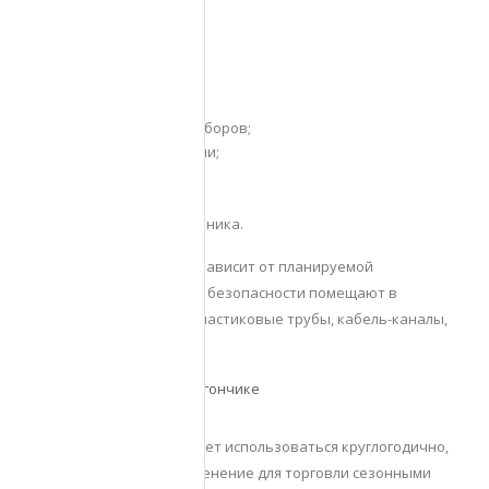
оборудования:
гриля;
кофемашины;
холодильника;
осветительных приборов;
микроволновой печи;
кондиционеров;
обогревателей;
электрического чайника.
Точный набор приборов зависит от планируемой
эксплуатации. Кабели для безопасности помещают в
металлические трубы – пластиковые трубы, кабель-каналы,
металлические гофры.
Сферы деятельности в вагончике
Бытовка под магазин может использоваться круглогодично,
но более актуально применение для торговли сезонными