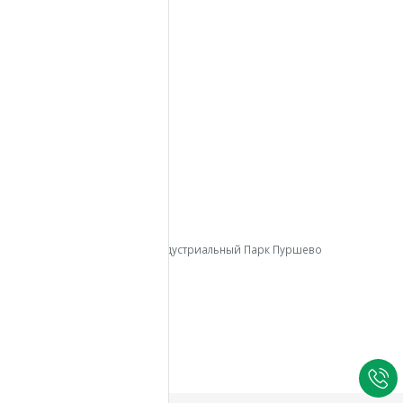
Бытовки
Модульные здания
Аренда
Доставка
О компании
Контакты
Вопросы – Ответы
Вакансии
КОНТАКТЫ В МСК
АДРЕС:
МО, Балашихинский р-н, Индустриальный Парк Пуршево
ТЕЛЕФОН:
+7 (495) 137-53-97
Связаться с нами