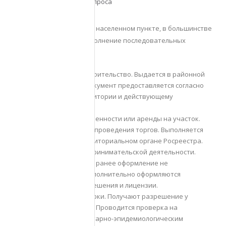
Юридическая сторона вопроса
Чтобы открыть магазин в населенном пункте, в большинстве
случаев потребуется выполнение последовательных
действий:
Разрешение на строительство. Выдается в районной
администрации. Документ предоставляется согласно
зонированию территории и действующему
законодательству.
Оформление собственности или аренды на участок.
Выполняется после проведения торгов. Выполняется
регистрация в территориальном органе Росреестра.
Регистрация предпринимательской деятельности.
Производится, если ранее оформление не
производилось. Дополнительно оформляются
необходимые разрешения и лицензии.
Проведение проверки. Получают разрешение у
Роспотребнадзора. Проводится проверка на
соответствие санитарно-эпидемиологическим