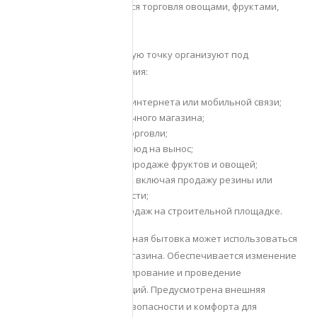
товарами. Обеспечивается торговля овощами, фруктами,
морепродуктами.
На практике чаще торговую точку организуют под
определенные направления:
офис подключения интернета или мобильной связи;
организация цветочного магазина;
точка розничной торговли;
кафе по продаже блюд на вынос;
торговая точка по продаже фруктов и овощей;
салон автотоваров, включая продажу резины или
технической жидкости;
создание офиса продаж на строительной площадке.
Таким образом, современная бытовка может использоваться
для организации мини-магазина. Обеспечивается изменение
внутренней отделки, зонирование и проведение
необходимых коммуникаций. Предусмотрена внешняя
обшивка, организация безопасности и комфорта для