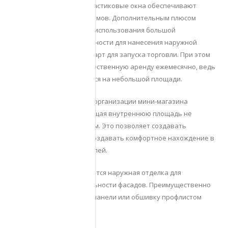
Современные металлопластиковые окна обеспечивают
надежную защиту от взломов. Дополнительным плюсом
становится возможность использования большой
светопрозрачной поверхности для нанесения наружной
рекламы. Это хороший старт для запуска торговли. При этом
не придется вносить существенную аренду ежемесячно, ведь
конструкция располагается на небольшой площади.
Обратите внимание! Для организации мини-магазина
подойдет бытовка, имеющая внутреннюю площадь не
меньше 4000х2400х2400 мм. Это позволяет создавать
подсобные помещения, создавать комфортное нахождение в
помещении для покупателей.
Дополнительно выполняется наружная отделка для
повышения презентабельности фасадов. Преимущественно
применяют полимерные панели или обшивку профлистом
разных оттенков.