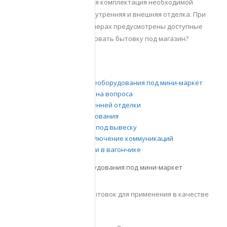
магазина. Обеспечивается комплектация необходимой
мебелью. Выполняется внутренняя и внешняя отделка. При
относительно малых размерах предусмотрены доступные
расходы. Как переоборудовать бытовку под магазин?
Содержание статьи:
Преимущества переоборудования под мини-маркет
Юридическая сторона вопроса
Выполнение внутренней отделки
Организация зонирования
Организация места под вывеску
Подведение и подключение коммуникаций
Сферы деятельности в вагончике
Преимущества переоборудования под мини-маркет
Выделяют достоинства бытовок для применения в качестве
небольшого магазина: