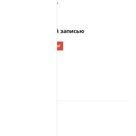
посетителей, сотрудников.
Поделиться этой записью
Автор
semenosr
RELATED
POSTS