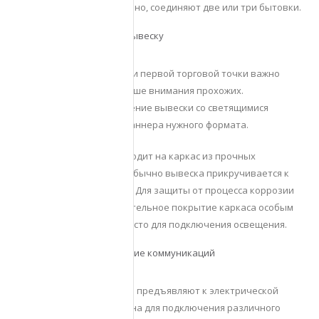
пространства недостаточно, соединяют две или три бытовки.
Организация места под вывеску
На этапе старта новой или первой торговой точки важно
привлечь как можно больше внимания прохожих.
Обеспечивается размещение вывески со светящимися
буквами или установка баннера нужного формата.
Фиксация обычно происходит на каркас из прочных
металлических уголков. Обычно вывеска прикручивается к
верхней кромке бытовки. Для защиты от процесса коррозии
обеспечивается дополнительное покрытие каркаса особым
составом. Определяют место для подключения освещения.
Подведение и подключение коммуникаций
Повышенные требования предъявляют к электрической
проводке. Последняя нужна для подключения различного