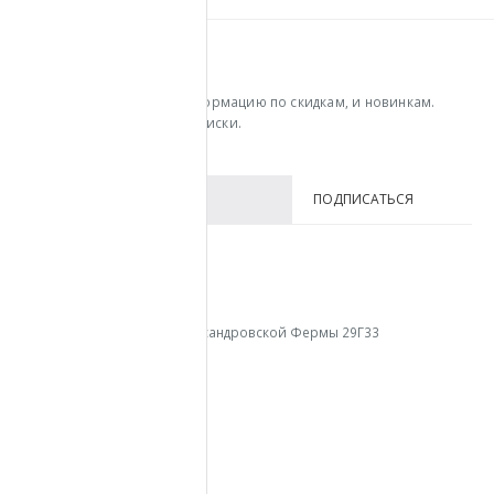
УЗНАВАЙ ПЕРВЫМ
Получайте последнюю информацию по скидкам, и новинкам.
Введите ваш email для подписки.
КОНТАКТЫ В СПБ
АДРЕС:
г. Санкт-Петербург, пр. Александровской Фермы 29Г33
ТЕЛЕФОН:
+7 (812) 213-13-45
МЕНЮ
Главная