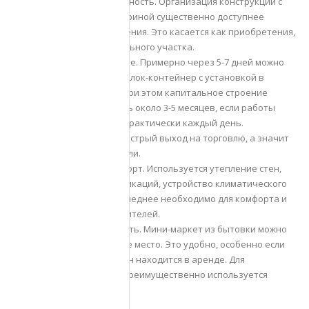
Финансовая доступность. Организация конструкции с
обустройством витриной существенно доступнее
капитального строения. Это касается как приобретения,
так и аренды земельного участка.
Быстрое возведение. Примерно через 5-7 дней можно
получить готовый блок-контейнер с установкой в
указанном месте. При этом капитальное строение
придется возводить около 3-5 месяцев, если работы
будут проводится практически каждый день.
Обеспечивается быстрый выход на торговлю, а значит
и получение прибыли.
Повышенный комфорт. Используется утепление стен,
внедрение коммуникаций, устройство климатического
оборудования. Последнее необходимо для комфорта и
персонала, и посетителей.
Высокая мобильность. Мини-маркет из бытовки можно
перевезти на новое место. Это удобно, особенно если
участок под магазин находится в аренде. Для
транспортировки преимущественно используется
низкорамный трал.