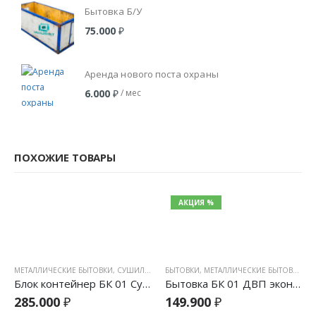
Бытовка Б/У
75.000
₽
Аренда нового поста охраны
/ мес
6.000
₽
Аренда Б/У сантехнической бытовки БК01
/ мес
18.000
₽
ПОХОЖИЕ ТОВАРЫ
АКЦИЯ %
МЕТАЛЛИЧЕСКИЕ БЫТОВКИ
,
СУШИЛКА
БЫТОВКИ
,
МЕТАЛЛИЧЕСКИЕ БЫТОВКИ
,
С
Блок контейнер БК 01 Сушилка
Бытовка БК 01 ДВП эконом
285.000
₽
149.900
₽